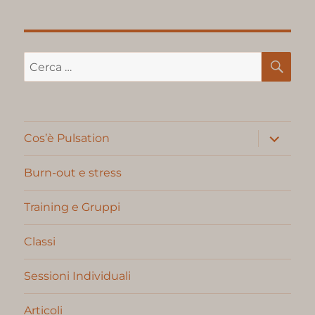
CE
Cerca:
apri
Cos’è Pulsation
i
menu
child
Burn-out e stress
Training e Gruppi
Classi
Sessioni Individuali
Articoli