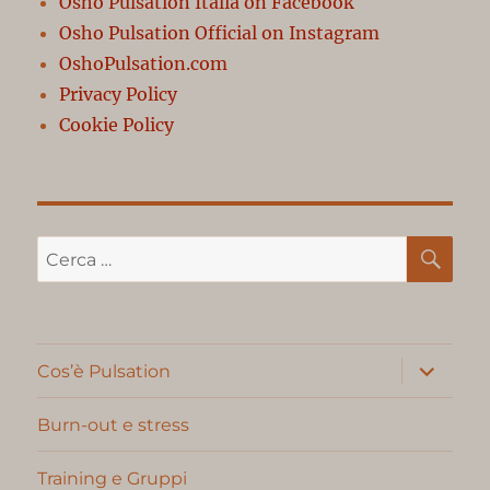
Osho Pulsation Italia on Facebook
Osho Pulsation Official on Instagram
OshoPulsation.com
Privacy Policy
Cookie Policy
CE
Cerca:
apri
Cos’è Pulsation
i
menu
child
Burn-out e stress
Training e Gruppi