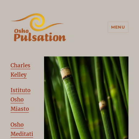
MENU
Osho Pulsation Italia
Charles
Kelley
Istituto
Osho
Miasto
Osho
Meditati