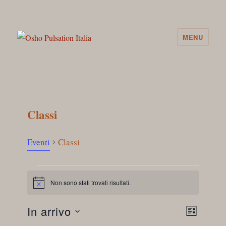
MENU
Osho Pulsation Italia
Classi
Eventi
Classi
Non sono stati trovati risultati.
N
Eventi
o
t
In arrivo
i
L
c
E
S
e